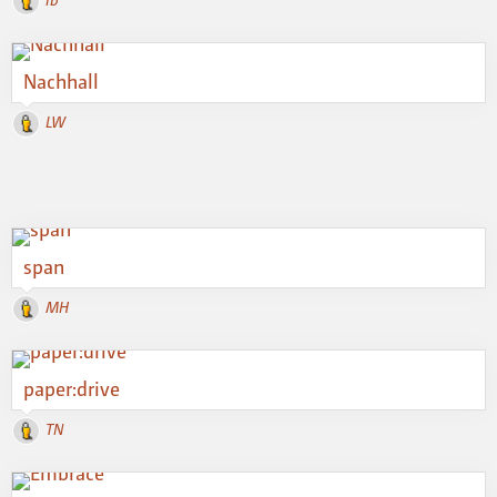
Nachhall
LW
span
MH
paper:drive
TN