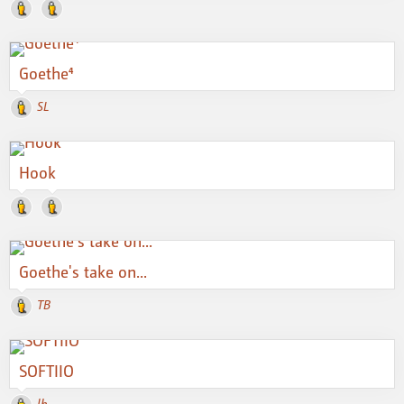
Goethe⁴
SL
Hook
Goethe's take on...
TB
SOFTIIO
lb