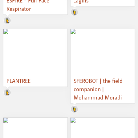
ESPIRE - Full Face
„agilis“
Respirator
PLANTREE
SFEROBOT | the field
companion |
Mohammad Moradi