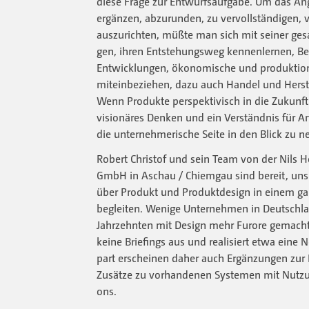
diese Frage zur Entwurfsaufgabe. Um das A
ergänzen, abzu­runden, zu ver­vollständigen, v
auszurichten, müßte man sich mit seiner gesa
gen, ihren Entstehungsweg kennenlernen, Bed
Entwicklungen, öko­nomische und produktio
miteinbeziehen, dazu auch Handel und Herst
Wenn Produkte perspektivisch in die Zukunft 
visionäres Denken und ein Verständnis für Art
die unternehmeri­sche Seite in den Blick zu 
Robert Christof und sein Team von der Nils
GmbH in Aschau / Chiemgau sind bereit, uns
über Produkt und Produktdesign in einem gan
begleiten. Wenige Unternehmen in Deutschla
Jahrzehnten mit Design mehr Furore gemacht
keine Briefings aus und realisiert etwa eine N
part erscheinen daher auch Ergänzungen zur K
Zusätze zu vorhandenen Systemen mit Nutz
ons.