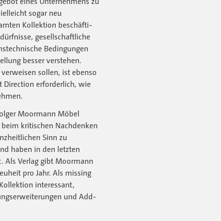
ngebot eines Unternehmens zu
ielleicht sogar neu
mten Kollek­tion beschäfti­
ürfnisse, gesellschaftliche
nstechnische Bedingungen
ellung besser verstehen.
verwei­sen sollen, ist ebenso
 Direction erforderlich, wie
nehmen.
 Holger Moormann Möbel
 beim kritischen Nachdenken
zheitlichen Sinn zu
nd haben in den letzten
. Als Verlag gibt Moormann
euheit pro Jahr. Als missing
ollektio­n interessant,
ungserweiterungen und Add-