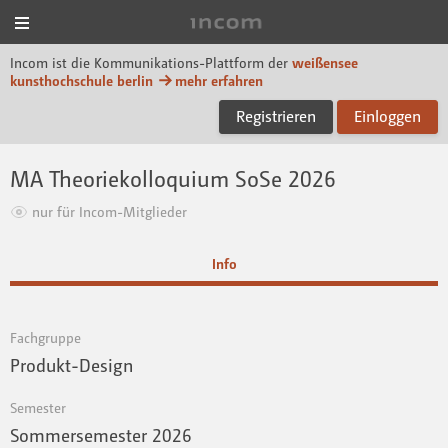
Menü
Incom KH Berlin
Incom ist die Kommunikations-Plattform der
weißensee
kunsthochschule berlin
mehr erfahren
Registrieren
Einloggen
MA Theoriekolloquium SoSe 2026
nur für Incom-Mitglieder
Info
Fachgruppe
Produkt-Design
Semester
Sommersemester 2026