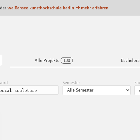
ttform
 der
weißensee kunsthochschule berlin
mehr erfahren
Alle Projekte
130
Bachelora
word
Semester
Fa