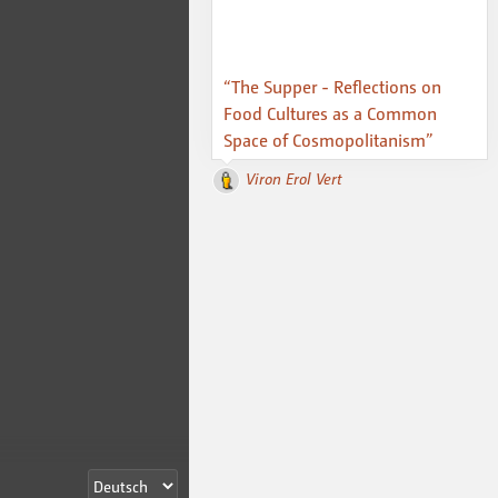
“The Supper - Reflections on
Food Cultures as a Common
Space of Cosmopolitanism”
Viron Erol Vert